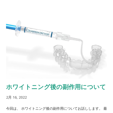
before after それで
は詳しく見ていきましょう。 まず、初診時の状態です。
before 人間の歯は年齢とともに黄色味が増
してきます。 「出来るところまで白くしたい」との事でしたの
で、今回はデュアルホワイトニングを行う事にしました。 まず
は一ヶ月間ホームホワイトニングを行いました。 その結果がこ
ちら ホームホワイトニング後 ホワイトニング
開始から一ヶ月後に来院して頂きました。 だいぶ白くはなりま
したが、まだ黄色味が残っています。 ホームホワイトニングの
確認と同時にオフィスホワイトニングを行いました。 治療時間
は一時間半程度です。 そして、いよいよオフィスホワイトニン
グ完了 オフィスホワイトニング後 ホームホワイ
ホワイトニング後の副作用について
トニング後より、さらに3段階程度白さがアップしました。 デ
ュアルホワイトニングは、歯の黄色味が強かったり、可能性な
2月 16, 2022
限り歯を白くしたいという方へおすすめの ホワイトニング で
す。 ご自身の歯の色調等でお悩みの方は是非ご相談ください。
今回は、 ホワイトニング後の副作用についてお話しします。 最