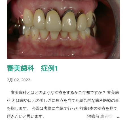
院では ホワイトニング 治療後は、定期検診を行い、異常がない
うのです。 近年、 歯周病 の治療を行うと、糖尿病が改善する
かのチェックや、...
ケースがあるという事が明るみになっています。 糖尿病は高血
圧、心疾患や脳疾患等の様々な合併症を引き起こす怖い疾患で
す。 歯周病治療により、糖尿病が改善される事で、様々な合併
症を引き起こすリスクを軽減し、いつまでも健康な体を維持す
る事が可能になります。 かかりつけ医での、定期検診、クリー
ニングを行い、日々の口腔ケアの意識を高く持ってお口の中は
もとより、いつでも健康な体を目指しましょう。 柏木ミモ
審美歯科 症例1
ザ歯科クリニックはこちら～
2月 02, 2022
審美歯科とはどのような治療をするかご存知ですか？ 審美歯
科 とは歯や口元の美しさに焦点を当てた総合的な歯科医療の事
を指します。 今回は実際に当院で行った前歯4本の治療を見て
頂きたいと思います。 治療前 患者様情報
年齢 70代 性別 女性 主訴 前歯の差し歯が気になる。 前歯