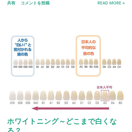
共有
コメントを投稿
READ MORE »
の差し歯の色と、笑った時に差し歯と歯茎の隙間が気になると
の事でした。 差し歯は年月とともに変色してきます。 また、歯
茎も下がってくるため、差し歯の根元が合わなくなったきま
す。食べ物が詰まり易く、歯周病の発症の原因にもなるため改
善が必要になります。 そこで、今回は、当院で前歯4本を作る
事にしました。 今回の 審美歯科 治療の目標 前歯4
本の色調と歯茎の部分を改善する。 発音、咬むなどの機能を問
題なく行えるようにする。 歯の形、色等を患者様のイメージに
近い形で仕上げる。 そこでまず、現在の前歯4本を除去して、
仮歯を装着します。 仮歯とは 最終的な歯
を入れる前の、準備段階的な一時的な被せ物です。 歯の形や、
歯茎部分の適合を合わせます。実際に、装着した状態でしばら
く過ごしてもらいます。 話したり、咬めるかどうかを確認しま
す。歯の形を長くしたり、短くしたり等のご要望を聞きなが
ホワイトニング～どこまで白くな
ら、来院時に調整します。 今回、患者様には3回程来院して頂
る？
き、仮歯の形を調整しました。 実際の仮歯の装着期間は3週間