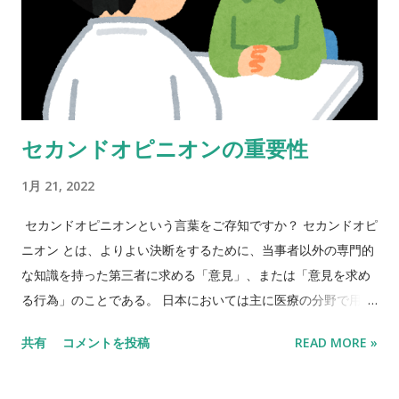
はありますが、最終的な治療効果には差はほぼありません。 詰
め物や被せ物等の治療の跡は ホワイトニング 効果が出ないた
め、自身の歯の部分が多い方ほど効果があります。 治療な跡が
多い方の場合、先に ホワイトニング 治療を行い、最終的には、
ホワイトニング 治療で白くなった歯に合わせて、白い詰め物や
セカンドオピニオンの重要性
被せ物を作るという手法をとります。 違和感なく統一感のある
白い歯を目指して治療を進めていきます。 ホワイトニング 治療
1月 21, 2022
を繰り返している方は、脱色しきれているケースもあり、 ホワ
イトニング 治療を行っても、あまり変化がない事があります。
セカンドオピニオンという言葉をご存知ですか？ セカンドオピ
クリニックで初めて ホワイトニング 治療を受ける方の方が効果
ニオン とは、よりよい決断をするために、当事者以外の専門的
があります。 患者様の既往歴を確認した上で、効果が見込める
な知識を持った第三者に求める「意見」、または「意見を求め
かどうかを説明します。 当院では、患者様のご希望や状況に応
る行為」のことである。 日本においては主に医療の分野で用い
じた ホワイトニング メニューをご提案しますので、お気軽にご
られる用語である。～Wikipediaよ り と定義付けられていてい
共有
コメントを投稿
READ MORE »
相談ください。 当院のホワイトニングはこちら～
ます。 当院の患者様には、状況に応じて積極的に セカンドオピ
ニオン をお勧めする場合があります。 一つ目は、 歯科医師で