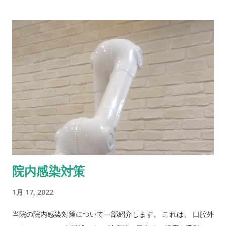
ある私自身が、患者様の診断や、治療方針に確信が持てない場
合。 この場合は、大学病院等の高度医療機関にご紹介して、意
見を聞いたり、専門的な治療をお願いします。 二つ目は、 歯科
医師である私自身は、患者様の診断や治療方針に確信を持って
いますが、別の歯科医師のお話しを聞いてもらい、患者様が納
得した上での治療を目指す場合です。 歯を削る、歯を抜く、神
経を取るなどの医療行為は後戻り出来きません。 したがって、
後悔しないような治療計画を立て、治療を行う事はとても重要
になってきます。 患者様自身の判断で セカンドオピニオン を
とり、その上で当院の治療方針について協議、検討する事も適
切であると考えています。 様々な意見を聞いて、結果として最
適な歯科医療を受ける可能性を高める セカンドオピニオン を是
院内感染対策
非ご活用ください。 柏木ミモザ歯科クリニックはこちら～
1月 17, 2022
当院の院内感染対策について一部紹介します。 これは、 口腔外