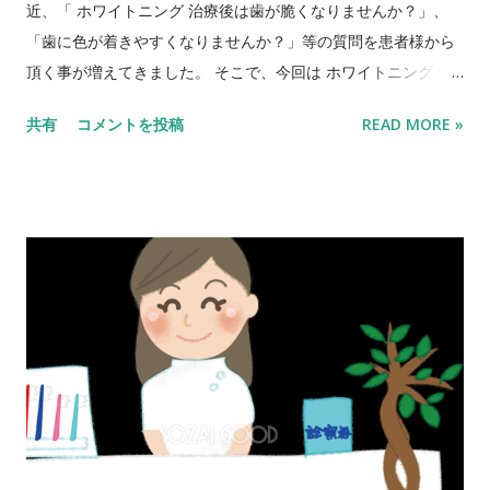
柏木ミモザ歯科クリニックはこちら～
近、「 ホワイトニング 治療後は歯が脆くなりませんか？」、
「歯に色が着きやすくなりませんか？」等の質問を患者様から
頂く事が増えてきました。 そこで、今回は ホワイトニング 治
療の副作用についてお話しをしたいと思います。 昔から良く言
共有
コメントを投稿
READ MORE »
われる副作用の代表例として下記の症状が挙げられます。 歯が
しみる等の知覚過敏症状が起きる。 歯が脆くなる。 着色が目立
ちやすくなる。 結論から言うと この3つの症状は、起こる可能
性はあります。 しかし、その可能性は低く、仮に起きても症状
は軽度ですぐに改善する場合がほとんどです。 知覚過敏症状に
関しては、 最近の ホワイトニング 材は、知覚過敏抑制剤が含
まれいる物も多く、以前より症状が起きにくくなっています。
歯が脆くなるという事に関しては、 ホワイトニング 治療によ
り、歯の水分量は一時的に減少します。 しかし、神経、血管の
ある歯ではすぐに元通りになります。 最近の ホワイトニング剤
には、失われた水分量を補うための成分が含まれる物が多いで
す。 これにより、ホワイトニング後の歯の表面の艶感、光沢感