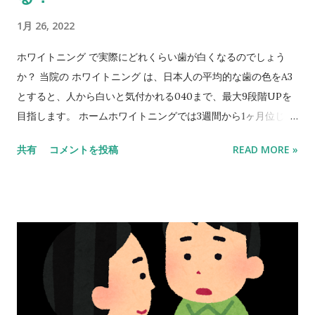
程度でした。 仮歯装着 (3回の調整後)(装着期間3週間) 歯茎部
1月 26, 2022
分が正確に適合しているのが分かると思います。 色調に関して
は、仮歯装着の段階では周囲の歯と調和していません。 完成時
ホワイトニング で実際にどれくらい歯が白くなるのでしょう
に最終的に合わせていきます。 歯の形は調整を繰り返す事によ
か？ 当院の ホワイトニング は、日本人の平均的な歯の色をA3
りイメージに近い状態になってきました。 話す、食べる事も前
とすると、人から白いと気付かれる040まで、最大9段階UPを
よりも快適だとおっしゃっていました。 3回の仮歯の調整で、
目指します。 ホームホワイトニングでは3週間から1ヶ月位じっ
仮歯装着期間を終了としていよいよ次回完成となります。
くり時間をかけて歯を白くします。 オフィスホワイトニングで
共有
コメントを投稿
READ MORE »
そして、いよいよ 完成 仮歯を最終的な被せ
は、クリニックでの１時間半位の施術で歯を白くします。 ホワ
物に置き換えて完成です。 基本的には仮歯と同様の形態です
イトニングの種類 については当ブログで触れてますのでご覧く
が、艶があり、左右対称的に精巧に仕上げました。 周辺の歯の
ださい。 ホワイトニング の効果は当然個人差はありますが、効
色に合わせているため、仮歯より自然に見えます。 仮歯装着期
果の出やすいのは 年齢が若い方 歯を白くしたい部分が、虫歯が
間を十分にとり、仮歯とほぼ同じ形の差し歯を入れて完成した
少なく、治療の跡ない方 ホワイトニング 治療の経験の無い方
ため、患者様の装着後の違和感がなく、歯の形もイメージ通り
若年者の方が、歯の内部の黄色部分が薄いため白くなる期間は
になりました。 患者...
早いです。 ただ、高齢の方でも、ホームホワイトニングで時間
をかけて白くして、さらにオフィスホワイトニングで仕上げる
と高い効果があります。 年齢により、治療効果の出る期間に差