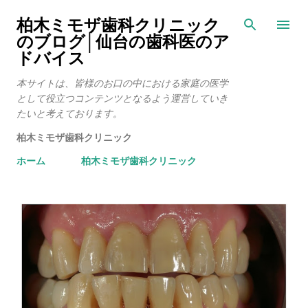
スキップしてメイン コンテンツに移動
柏木ミモザ歯科クリニック
のブログ│仙台の歯科医のア
ドバイス
本サイトは、皆様のお口の中における家庭の医学
として役立つコンテンツとなるよう運営していき
たいと考えております。
柏木ミモザ歯科クリニック
ホーム
柏木ミモザ歯科クリニック
投
稿