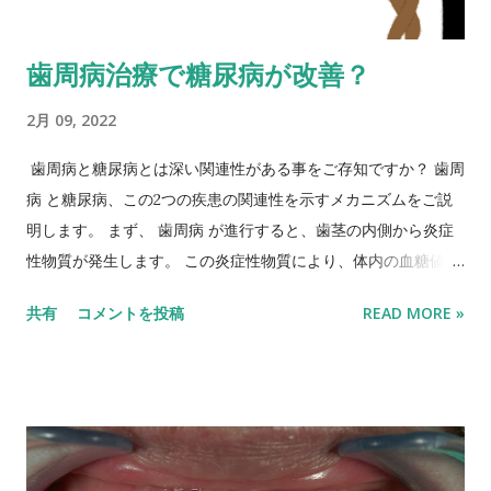
が以前より増してきています。 また、歯が乾燥する事によるひ
び割れや破折はかなり減少しています。 実際に、当院では ホワ
歯周病治療で糖尿病が改善？
イトニング 治療後に歯が欠けたというケースは未だにありませ
ん。 着色に関しては、以前よりホワイトニング後の歯の水分量
2月 09, 2022
の減少が少なく、歯の表面が粗造にならないため着色自体が付
着しにくくなっています。 また、 ホワイトニング 治療により
歯周病と糖尿病とは深い関連性がある事をご存知ですか？ 歯周
歯が白くなるため、着色が目立ちやすくなるとも考えられま
病 と糖尿病、この2つの疾患の関連性を示すメカニズムをご説
す。 最近の ホワイトニング 材は非常に進化しており、 ホワイ
明します。 まず、 歯周病 が進行すると、歯茎の内側から炎症
トニング 治療後に上記のような症状を訴えるケースがほぼない
性物質が発生します。 この炎症性物質により、体内の血糖値を
のが現状です。 知覚過敏の症状のみ、当院の患者様で生じたケ
下げる働きをするインスリンの働きが抑制され、血糖値が上が
共有
コメントを投稿
READ MORE »
ースが数軒ありましたが、自然に消失したり、知覚過敏処置で
ってしまいます。 結果的に糖尿病が悪化してしまうのです。 一
すぐに改善しました。 あくまで私のホワイトニング治療の経験
方で、糖尿病は、免疫機能を低下させる疾患のため、歯周病菌
ですが、上記のような副作用が起こる確率は低く、起きてもす
の影響を受けやすいのです。 すなわち糖尿病の方は、 歯周病
ぐ改善するケースがほとんどです。 歯科治療には、様々な治療
に罹患しやすい傾向にあります。 つまり、 糖尿病 という疾患
がありますが、 ホワイトニング 治療は、私自身、その効果に対
の特性上、 歯周病 になり易い。 また、 歯周病 に罹患する事で
して、非常に副作用のリスクの低い治療だと考えています。 当
糖尿病も悪化させてしまうという負のスパイラルに陥ってしま