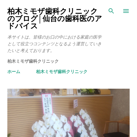
スキップしてメイン コンテンツに移動
柏木ミモザ歯科クリニック
のブログ│仙台の歯科医のア
ドバイス
本サイトは、皆様のお口の中における家庭の医学
として役立つコンテンツとなるよう運営していき
たいと考えております。
柏木ミモザ歯科クリニック
ホーム
柏木ミモザ歯科クリニック
投
稿