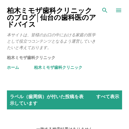
スキップしてメイン コンテンツに移動
柏木ミモザ歯科クリニック
のブログ│仙台の歯科医のア
ドバイス
本サイトは、皆様のお口の中における家庭の医学
として役立つコンテンツとなるよう運営していき
たいと考えております。
柏木ミモザ歯科クリニック
ホーム
柏木ミモザ歯科クリニック
投
ラベル（
歯周病
）が付いた投稿を表
すべて表示
稿
示しています